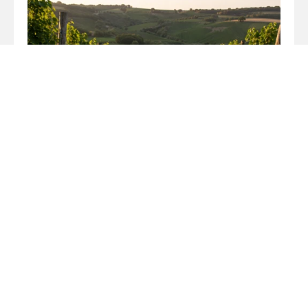
GRIGLIATE & PIC-NIC
Niente ristorante fisso, solo il meglio della
terra. Organizziamo grigliate conviviali e pic-nic
autentici direttamente tra i campi.