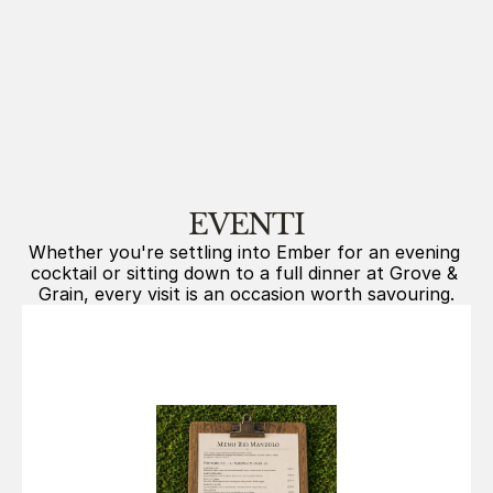
URA 10 GIUGNO
NOTTE SOTTO LE 
EVENTI
Whether you're settling into Ember for an evening 
cocktail or sitting down to a full dinner at Grove & 
Grain, every visit is an occasion worth savouring.